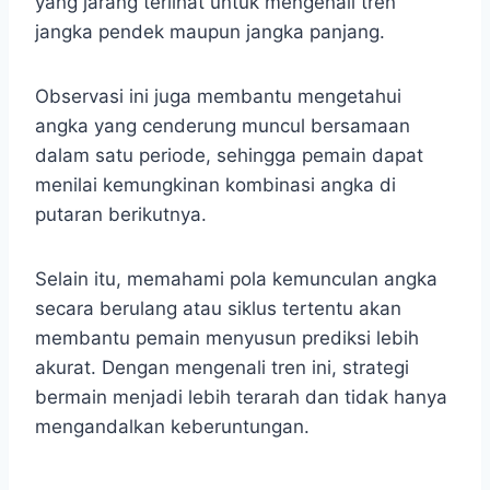
yang jarang terlihat untuk mengenali tren
jangka pendek maupun jangka panjang.
Observasi ini juga membantu mengetahui
angka yang cenderung muncul bersamaan
dalam satu periode, sehingga pemain dapat
menilai kemungkinan kombinasi angka di
putaran berikutnya.
Selain itu, memahami pola kemunculan angka
secara berulang atau siklus tertentu akan
membantu pemain menyusun prediksi lebih
akurat. Dengan mengenali tren ini, strategi
bermain menjadi lebih terarah dan tidak hanya
mengandalkan keberuntungan.