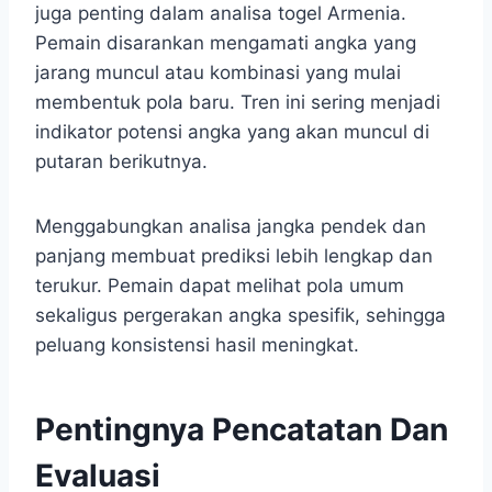
juga penting dalam analisa togel Armenia.
Pemain disarankan mengamati angka yang
jarang muncul atau kombinasi yang mulai
membentuk pola baru. Tren ini sering menjadi
indikator potensi angka yang akan muncul di
putaran berikutnya.
Menggabungkan analisa jangka pendek dan
panjang membuat prediksi lebih lengkap dan
terukur. Pemain dapat melihat pola umum
sekaligus pergerakan angka spesifik, sehingga
peluang konsistensi hasil meningkat.
Pentingnya Pencatatan Dan
Evaluasi