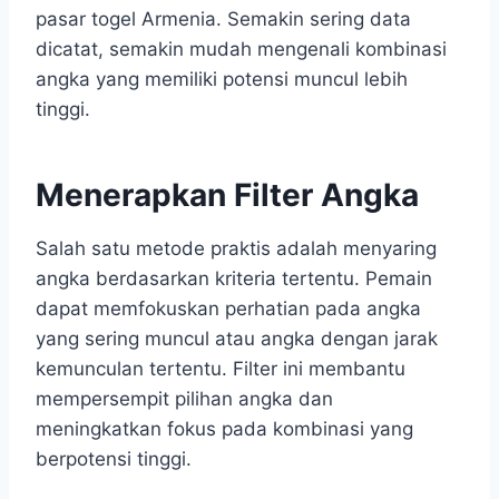
pasar togel Armenia. Semakin sering data
dicatat, semakin mudah mengenali kombinasi
angka yang memiliki potensi muncul lebih
tinggi.
Menerapkan Filter Angka
Salah satu metode praktis adalah menyaring
angka berdasarkan kriteria tertentu. Pemain
dapat memfokuskan perhatian pada angka
yang sering muncul atau angka dengan jarak
kemunculan tertentu. Filter ini membantu
mempersempit pilihan angka dan
meningkatkan fokus pada kombinasi yang
berpotensi tinggi.