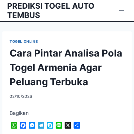
Skip
PREDIKSI TOGEL AUTO
to
TEMBUS
content
TOGEL ONLINE
Cara Pintar Analisa Pola
Togel Armenia Agar
Peluang Terbuka
02/10/2026
Bagikan
W
F
M
T
S
L
X
S
h
a
e
e
k
i
h