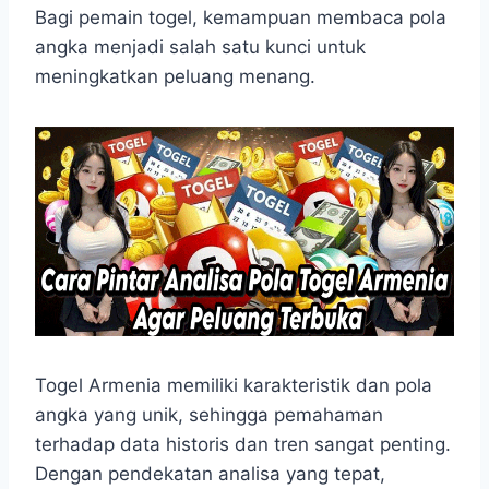
a
c
s
l
y
n
a
Bagi pemain togel, kemampuan membaca pola
t
e
s
e
p
e
r
angka menjadi salah satu kunci untuk
s
b
e
g
e
e
meningkatkan peluang menang.
A
o
n
r
p
o
g
a
p
k
e
m
r
Togel Armenia memiliki karakteristik dan pola
angka yang unik, sehingga pemahaman
terhadap data historis dan tren sangat penting.
Dengan pendekatan analisa yang tepat,