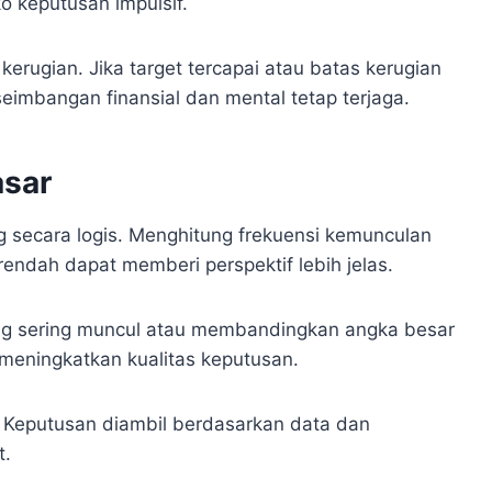
o keputusan impulsif.
s kerugian. Jika target tercapai atau batas kerugian
seimbangan finansial dan mental tetap terjaga.
asar
 secara logis. Menghitung frekuensi kemunculan
-rendah dapat memberi perspektif lebih jelas.
ng sering muncul atau membandingkan angka besar
 meningkatkan kualitas keputusan.
if. Keputusan diambil berdasarkan data dan
t.