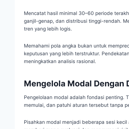
Mencatat hasil minimal 30–60 periode terakh
ganjil-genap, dan distribusi tinggi-rendah. 
tren yang lebih logis.
Memahami pola angka bukan untuk mempredik
keputusan yang lebih terstruktur. Pendekata
meningkatkan analisis rasional.
Mengelola Modal Dengan D
Pengelolaan modal adalah fondasi penting. 
memulai, dan patuhi aturan tersebut tanpa p
Pisahkan modal menjadi beberapa sesi kecil a