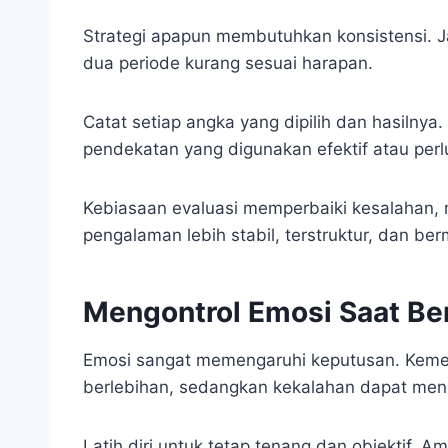
Strategi apapun membutuhkan konsistensi.
dua periode kurang sesuai harapan.
Catat setiap angka yang dipilih dan hasilny
pendekatan yang digunakan efektif atau perl
Kebiasaan evaluasi memperbaiki kesalahan
pengalaman lebih stabil, terstruktur, dan be
Mengontrol Emosi Saat Be
Emosi sangat memengaruhi keputusan. Kemen
berlebihan, sedangkan kekalahan dapat mend
Latih diri untuk tetap tenang dan objektif. A