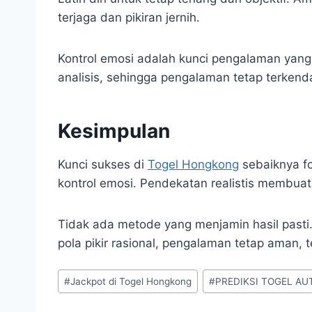
terjaga dan pikiran jernih.
Kontrol emosi adalah kunci pengalaman yang
analisis, sehingga pengalaman tetap terken
Kesimpulan
Kunci sukses di
Togel Hongkong
sebaiknya fo
kontrol emosi. Pendekatan realistis membuat 
Tidak ada metode yang menjamin hasil pasti.
pola pikir rasional, pengalaman tetap aman, 
Post
#
Jackpot di Togel Hongkong
#
PREDIKSI TOGEL A
Tags: