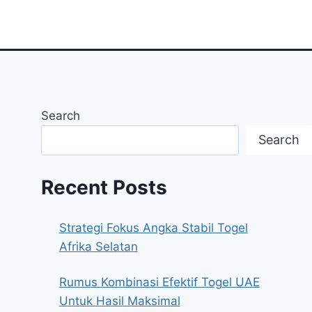
Search
Search
Recent Posts
Strategi Fokus Angka Stabil Togel
Afrika Selatan
Rumus Kombinasi Efektif Togel UAE
Untuk Hasil Maksimal