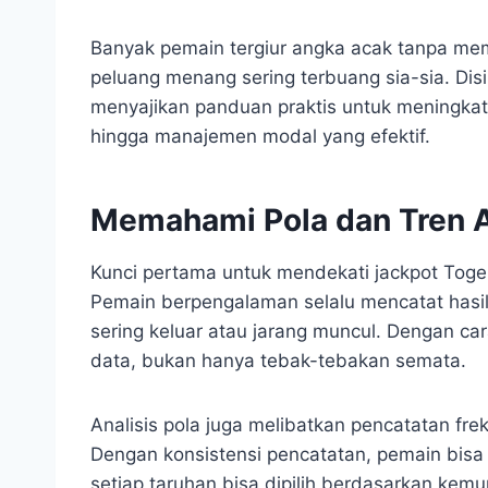
Banyak pemain tergiur angka acak tanpa me
peluang menang sering terbuang sia-sia. Dis
menyajikan panduan praktis untuk meningkatk
hingga manajemen modal yang efektif.
Memahami Pola dan Tren 
Kunci pertama untuk mendekati jackpot Toge
Pemain berpengalaman selalu mencatat hasi
sering keluar atau jarang muncul. Dengan cara
data, bukan hanya tebak-tebakan semata.
Analisis pola juga melibatkan pencatatan fr
Dengan konsistensi pencatatan, pemain bisa
setiap taruhan bisa dipilih berdasarkan kemu