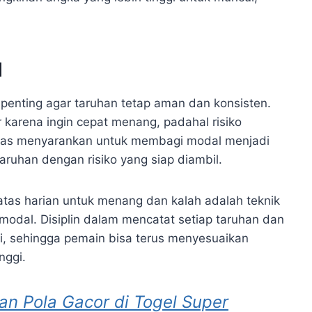
l
penting agar taruhan tetap aman dan konsisten.
karena ingin cepat menang, padahal risiko
erdas menyarankan untuk membagi modal menjadi
ruhan dengan risiko yang siap diambil.
atas harian untuk menang dan kalah adalah teknik
odal. Disiplin dalam mencatat setiap taruhan dan
gi, sehingga pemain bisa terus menyesuaikan
nggi.
n Pola Gacor di Togel Super