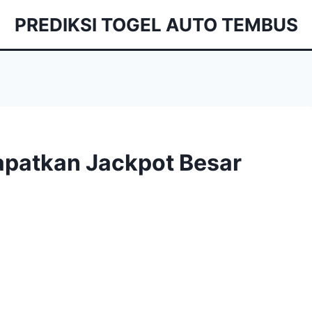
PREDIKSI TOGEL AUTO TEMBUS
patkan Jackpot Besar