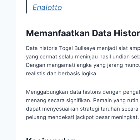
Enalotto
Memanfaatkan Data Histor
Data historis Togel Bullseye menjadi alat a
yang cermat selalu meninjau hasil undian s
Dengan mengamati angka yang jarang muncul 
realistis dan berbasis logika.
Menggabungkan data historis dengan penga
menang secara signifikan. Pemain yang rutin
dapat menyesuaikan strategi taruhan secara 
peluang mendekati jackpot besar meningkat.