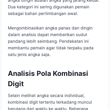
angka dingin adalah angka yang jarang keluar.
Dua kategori ini sering digunakan pemain
sebagai bahan pertimbangan awal.
Mengombinasikan angka panas dan dingin
dalam analisis dapat memberikan sudut
pandang lebih seimbang. Pendekatan ini
membantu pemain agar tidak terpaku pada
satu jenis angka saja.
Analisis Pola Kombinasi
Digit
Selain melihat angka secara individual,
kombinasi digit tertentu terkadang muncul
berulang dari waktu ke waktu. Beberapa