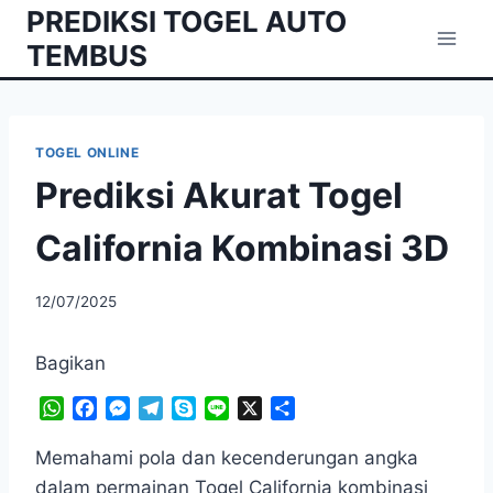
Skip
PREDIKSI TOGEL AUTO
to
TEMBUS
content
TOGEL ONLINE
Prediksi Akurat Togel
California Kombinasi 3D
12/07/2025
Bagikan
W
F
M
T
S
L
X
S
h
a
e
e
k
i
h
a
c
s
l
y
n
a
Memahami pola dan kecenderungan angka
t
e
s
e
p
e
r
dalam permainan Togel California kombinasi