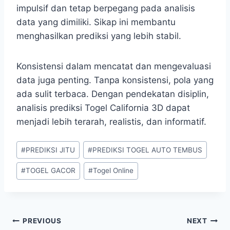
impulsif dan tetap berpegang pada analisis
data yang dimiliki. Sikap ini membantu
menghasilkan prediksi yang lebih stabil.
Konsistensi dalam mencatat dan mengevaluasi
data juga penting. Tanpa konsistensi, pola yang
ada sulit terbaca. Dengan pendekatan disiplin,
analisis prediksi Togel California 3D dapat
menjadi lebih terarah, realistis, dan informatif.
Post
#
PREDIKSI JITU
#
PREDIKSI TOGEL AUTO TEMBUS
Tags:
#
TOGEL GACOR
#
Togel Online
Post
PREVIOUS
NEXT