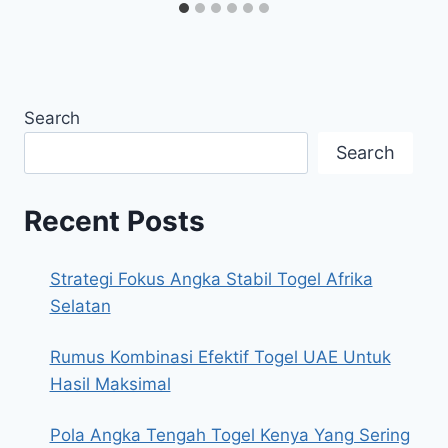
Search
Search
Recent Posts
Strategi Fokus Angka Stabil Togel Afrika
Selatan
Rumus Kombinasi Efektif Togel UAE Untuk
Hasil Maksimal
Pola Angka Tengah Togel Kenya Yang Sering