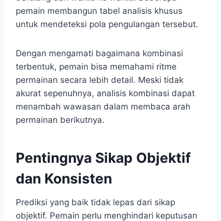
pemain membangun tabel analisis khusus
untuk mendeteksi pola pengulangan tersebut.
Dengan mengamati bagaimana kombinasi
terbentuk, pemain bisa memahami ritme
permainan secara lebih detail. Meski tidak
akurat sepenuhnya, analisis kombinasi dapat
menambah wawasan dalam membaca arah
permainan berikutnya.
Pentingnya Sikap Objektif
dan Konsisten
Prediksi yang baik tidak lepas dari sikap
objektif. Pemain perlu menghindari keputusan