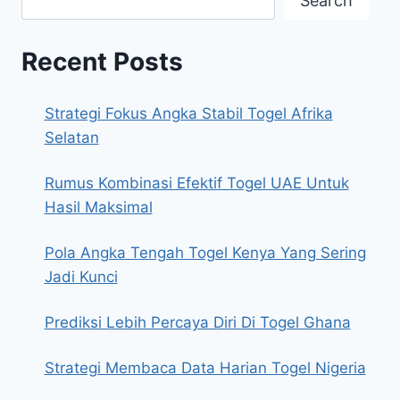
Search
Recent Posts
Strategi Fokus Angka Stabil Togel Afrika
Selatan
Rumus Kombinasi Efektif Togel UAE Untuk
Hasil Maksimal
Pola Angka Tengah Togel Kenya Yang Sering
Jadi Kunci
Prediksi Lebih Percaya Diri Di Togel Ghana
Strategi Membaca Data Harian Togel Nigeria