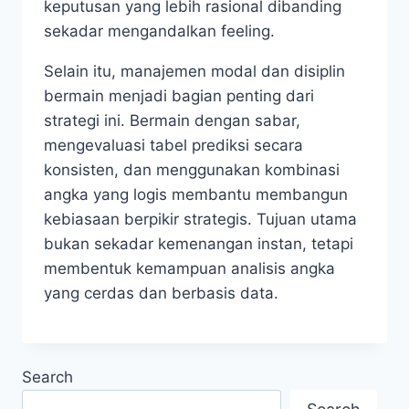
keputusan yang lebih rasional dibanding
sekadar mengandalkan feeling.
Selain itu, manajemen modal dan disiplin
bermain menjadi bagian penting dari
strategi ini. Bermain dengan sabar,
mengevaluasi tabel prediksi secara
konsisten, dan menggunakan kombinasi
angka yang logis membantu membangun
kebiasaan berpikir strategis. Tujuan utama
bukan sekadar kemenangan instan, tetapi
membentuk kemampuan analisis angka
yang cerdas dan berbasis data.
Search