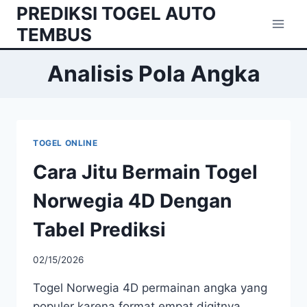
Skip
PREDIKSI TOGEL AUTO
to
TEMBUS
content
Analisis Pola Angka
TOGEL ONLINE
Cara Jitu Bermain Togel
Norwegia 4D Dengan
Tabel Prediksi
02/15/2026
Togel Norwegia 4D permainan angka yang
populer karena format empat digitnya