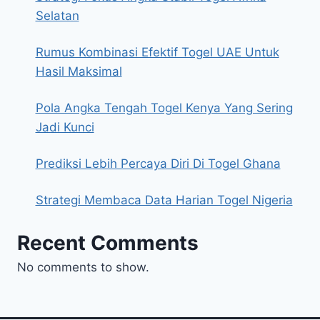
Selatan
Rumus Kombinasi Efektif Togel UAE Untuk
Hasil Maksimal
Pola Angka Tengah Togel Kenya Yang Sering
Jadi Kunci
Prediksi Lebih Percaya Diri Di Togel Ghana
Strategi Membaca Data Harian Togel Nigeria
Recent Comments
No comments to show.