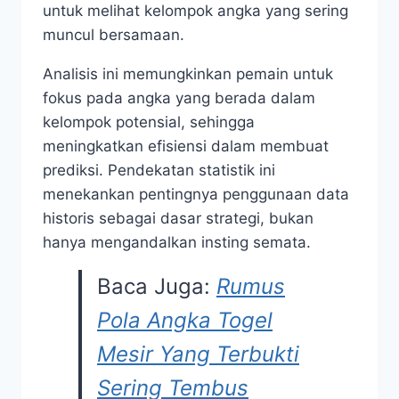
untuk melihat kelompok angka yang sering
muncul bersamaan.
Analisis ini memungkinkan pemain untuk
fokus pada angka yang berada dalam
kelompok potensial, sehingga
meningkatkan efisiensi dalam membuat
prediksi. Pendekatan statistik ini
menekankan pentingnya penggunaan data
historis sebagai dasar strategi, bukan
hanya mengandalkan insting semata.
Baca Juga:
Rumus
Pola Angka Togel
Mesir Yang Terbukti
Sering Tembus