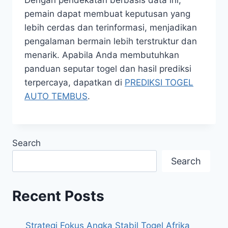
Dengan pendekatan berbasis data ini,
pemain dapat membuat keputusan yang
lebih cerdas dan terinformasi, menjadikan
pengalaman bermain lebih terstruktur dan
menarik. Apabila Anda membutuhkan
panduan seputar togel dan hasil prediksi
terpercaya, dapatkan di
PREDIKSI TOGEL
AUTO TEMBUS
.
Search
Search
Recent Posts
Strategi Fokus Angka Stabil Togel Afrika