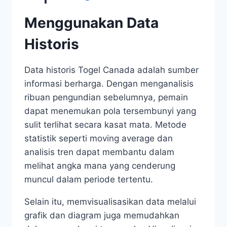
Menggunakan Data
Historis
Data historis Togel Canada adalah sumber
informasi berharga. Dengan menganalisis
ribuan pengundian sebelumnya, pemain
dapat menemukan pola tersembunyi yang
sulit terlihat secara kasat mata. Metode
statistik seperti moving average dan
analisis tren dapat membantu dalam
melihat angka mana yang cenderung
muncul dalam periode tertentu.
Selain itu, memvisualisasikan data melalui
grafik dan diagram juga memudahkan