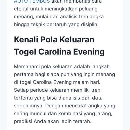
AUTO TEMBUS
akan membahas cara
efektif untuk meningkatkan peluang
menang, mulai dari analisis tren angka
hingga teknik bertaruh yang disiplin.
Kenali Pola Keluaran
Togel Carolina Evening
Memahami pola keluaran adalah langkah
pertama bagi siapa pun yang ingin menang
di togel Carolina Evening malam hari.
Setiap periode keluaran memiliki tren
tertentu yang bisa dianalisis dari data
sebelumnya. Dengan mencatat angka yang
sering muncul dan kombinasi yang jarang,
prediksi Anda akan lebih terarah.