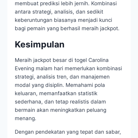
membuat prediksi lebih jernih. Kombinasi
antara strategi, analisis, dan sedikit
keberuntungan biasanya menjadi kunci
bagi pemain yang berhasil meraih jackpot.
Kesimpulan
Meraih jackpot besar di togel Carolina
Evening malam hari memerlukan kombinasi
strategi, analisis tren, dan manajemen
modal yang disiplin. Memahami pola
keluaran, memanfaatkan statistik
sederhana, dan tetap realistis dalam
bermain akan meningkatkan peluang
menang.
Dengan pendekatan yang tepat dan sabar,