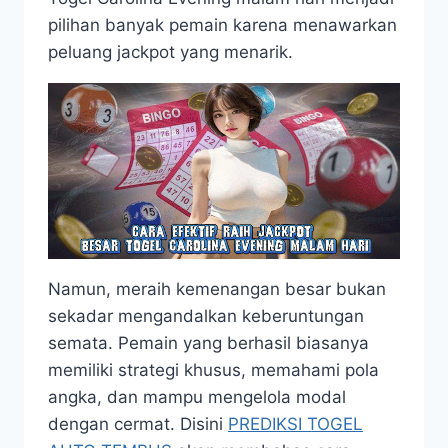
pilihan banyak pemain karena menawarkan
peluang jackpot yang menarik.
Namun, meraih kemenangan besar bukan
sekadar mengandalkan keberuntungan
semata. Pemain yang berhasil biasanya
memiliki strategi khusus, memahami pola
angka, dan mampu mengelola modal
dengan cermat. Disini
PREDIKSI TOGEL