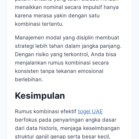
menaikkan nominal secara impulsif hanya
karena merasa yakin dengan satu
kombinasi tertentu.
Manajemen modal yang disiplin membuat
strategi lebih tahan dalam jangka panjang.
Dengan risiko yang terkontrol, Anda bisa
menjalankan rumus kombinasi secara
konsisten tanpa tekanan emosional
berlebihan.
Kesimpulan
Rumus kombinasi efektif
togel UAE
berfokus pada penyaringan angka dasar
dari data historis, menjaga keseimbangan
struktur ganjil genap serta besar kecil,