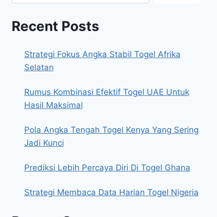
Recent Posts
Strategi Fokus Angka Stabil Togel Afrika
Selatan
Rumus Kombinasi Efektif Togel UAE Untuk
Hasil Maksimal
Pola Angka Tengah Togel Kenya Yang Sering
Jadi Kunci
Prediksi Lebih Percaya Diri Di Togel Ghana
Strategi Membaca Data Harian Togel Nigeria