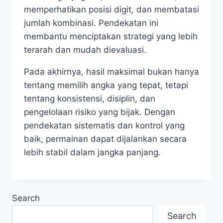
memperhatikan posisi digit, dan membatasi
jumlah kombinasi. Pendekatan ini
membantu menciptakan strategi yang lebih
terarah dan mudah dievaluasi.
Pada akhirnya, hasil maksimal bukan hanya
tentang memilih angka yang tepat, tetapi
tentang konsistensi, disiplin, dan
pengelolaan risiko yang bijak. Dengan
pendekatan sistematis dan kontrol yang
baik, permainan dapat dijalankan secara
lebih stabil dalam jangka panjang.
Search
Search