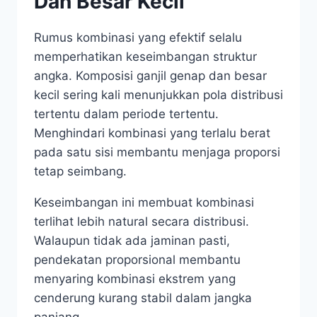
Dan Besar Kecil
Rumus kombinasi yang efektif selalu
memperhatikan keseimbangan struktur
angka. Komposisi ganjil genap dan besar
kecil sering kali menunjukkan pola distribusi
tertentu dalam periode tertentu.
Menghindari kombinasi yang terlalu berat
pada satu sisi membantu menjaga proporsi
tetap seimbang.
Keseimbangan ini membuat kombinasi
terlihat lebih natural secara distribusi.
Walaupun tidak ada jaminan pasti,
pendekatan proporsional membantu
menyaring kombinasi ekstrem yang
cenderung kurang stabil dalam jangka