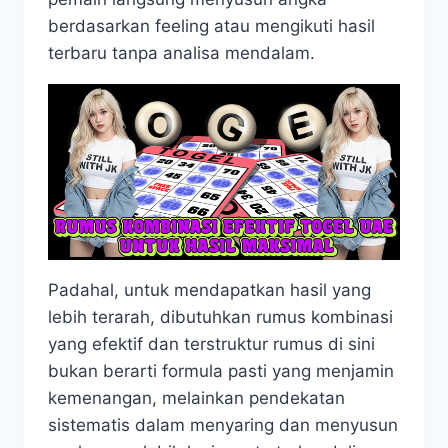
berdasarkan feeling atau mengikuti hasil
terbaru tanpa analisa mendalam.
Padahal, untuk mendapatkan hasil yang
lebih terarah, dibutuhkan rumus kombinasi
yang efektif dan terstruktur rumus di sini
bukan berarti formula pasti yang menjamin
kemenangan, melainkan pendekatan
sistematis dalam menyaring dan menyusun