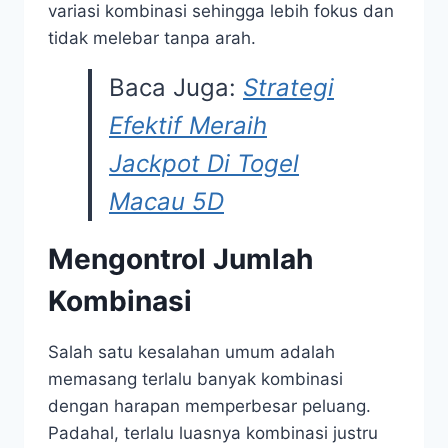
variasi kombinasi sehingga lebih fokus dan
tidak melebar tanpa arah.
Baca Juga:
Strategi
Efektif Meraih
Jackpot Di Togel
Macau 5D
Mengontrol Jumlah
Kombinasi
Salah satu kesalahan umum adalah
memasang terlalu banyak kombinasi
dengan harapan memperbesar peluang.
Padahal, terlalu luasnya kombinasi justru