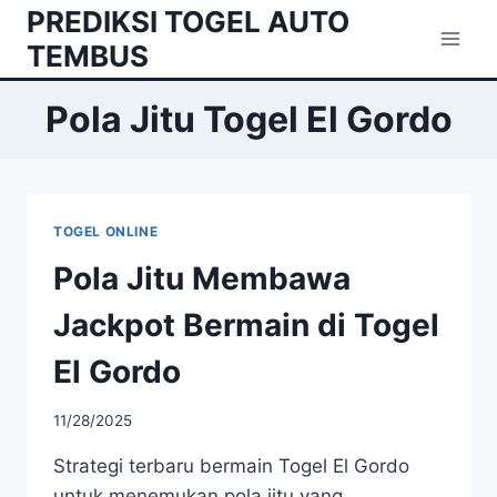
Skip
PREDIKSI TOGEL AUTO
to
TEMBUS
content
Pola Jitu Togel El Gordo
TOGEL ONLINE
Pola Jitu Membawa
Jackpot Bermain di Togel
El Gordo
11/28/2025
Strategi terbaru bermain Togel El Gordo
untuk menemukan pola jitu yang