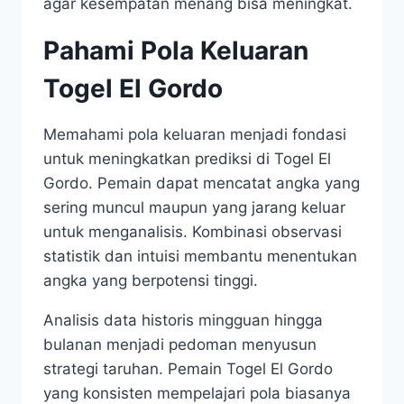
agar kesempatan menang bisa meningkat.
Pahami Pola Keluaran
Togel El Gordo
Memahami pola keluaran menjadi fondasi
untuk meningkatkan prediksi di Togel El
Gordo. Pemain dapat mencatat angka yang
sering muncul maupun yang jarang keluar
untuk menganalisis. Kombinasi observasi
statistik dan intuisi membantu menentukan
angka yang berpotensi tinggi.
Analisis data historis mingguan hingga
bulanan menjadi pedoman menyusun
strategi taruhan. Pemain Togel El Gordo
yang konsisten mempelajari pola biasanya