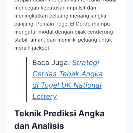
mencegah keputusan impulsif dan
meningkatkan peluang menang jangka
panjang. Pemain Togel El Gordo mampu
mengatur modal dengan bijak cenderung
stabil, aman, dan memiliki peluang untuk
meraih jackpot.
Baca Juga:
Strategi
Cerdas Tebak Angka
di Togel UK National
Lottery
Teknik Prediksi Angka
dan Analisis