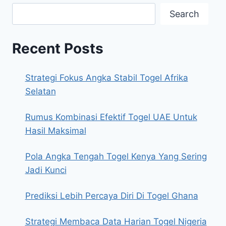
Search
Recent Posts
Strategi Fokus Angka Stabil Togel Afrika
Selatan
Rumus Kombinasi Efektif Togel UAE Untuk
Hasil Maksimal
Pola Angka Tengah Togel Kenya Yang Sering
Jadi Kunci
Prediksi Lebih Percaya Diri Di Togel Ghana
Strategi Membaca Data Harian Togel Nigeria