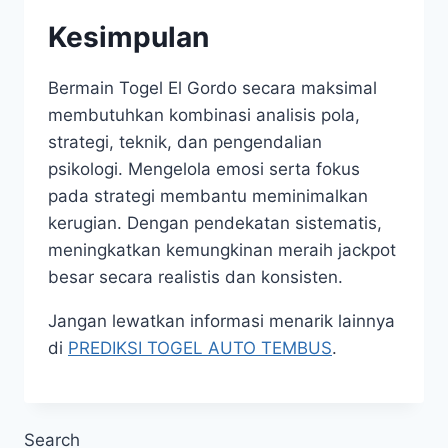
Kesimpulan
Bermain Togel El Gordo secara maksimal
membutuhkan kombinasi analisis pola,
strategi, teknik, dan pengendalian
psikologi. Mengelola emosi serta fokus
pada strategi membantu meminimalkan
kerugian. Dengan pendekatan sistematis,
meningkatkan kemungkinan meraih jackpot
besar secara realistis dan konsisten.
Jangan lewatkan informasi menarik lainnya
di
PREDIKSI TOGEL AUTO TEMBUS
.
Search