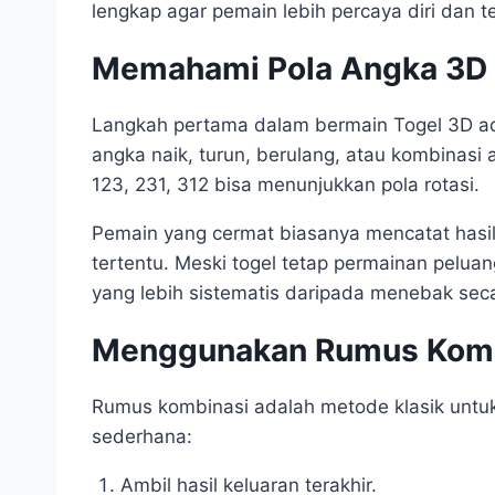
lengkap agar pemain lebih percaya diri dan t
Memahami Pola Angka 3D
Langkah pertama dalam bermain Togel 3D ad
angka naik, turun, berulang, atau kombinasi a
123, 231, 312 bisa menunjukkan pola rotasi.
Pemain yang cermat biasanya mencatat hasil
tertentu. Meski togel tetap permainan pelua
yang lebih sistematis daripada menebak sec
Menggunakan Rumus Komb
Rumus kombinasi adalah metode klasik untu
sederhana:
Ambil hasil keluaran terakhir.