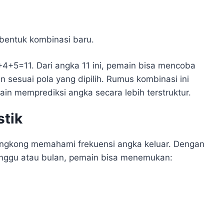
bentuk kombinasi baru.
2+4+5=11. Dari angka 11 ini, pemain bisa mencoba
in sesuai pola yang dipilih. Rumus kombinasi ini
n memprediksi angka secara lebih terstruktur.
stik
Hongkong memahami frekuensi angka keluar. Dengan
inggu atau bulan, pemain bisa menemukan: