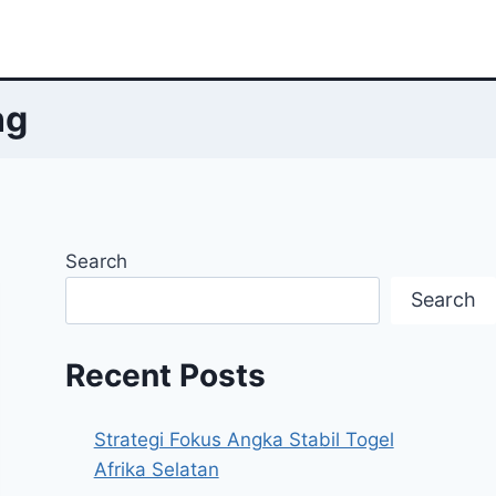
ng
Search
Search
Recent Posts
Strategi Fokus Angka Stabil Togel
Afrika Selatan