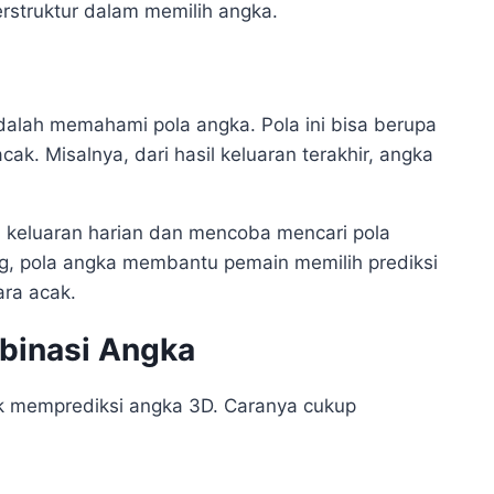
erstruktur dalam memilih angka.
alah memahami pola angka. Pola ini bisa berupa
cak. Misalnya, dari hasil keluaran terakhir, angka
 keluaran harian dan mencoba mencari pola
ng, pola angka membantu pemain memilih prediksi
ara acak.
inasi Angka
k memprediksi angka 3D. Caranya cukup