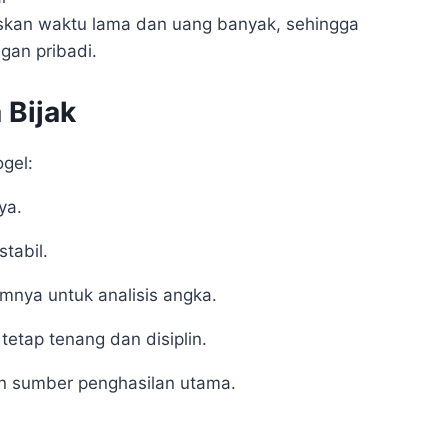
iskan waktu lama dan uang banyak, sehingga
gan pribadi.
 Bijak
ogel:
ya.
tabil.
mnya untuk analisis angka.
etap tenang dan disiplin.
an sumber penghasilan utama.