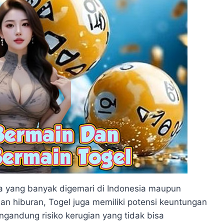
a yang banyak digemari di Indonesia maupun
an hiburan, Togel juga memiliki potensi keuntungan
gandung risiko kerugian yang tidak bisa