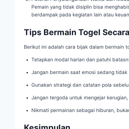
Pemain yang tidak disiplin bisa menghab
berdampak pada kegiatan lain atau keuan
Tips Bermain Togel Secara
Berikut ini adalah cara bijak dalam bermain t
Tetapkan modal harian dan patuhi batasn
Jangan bermain saat emosi sedang tidak s
Gunakan strategi dan catatan pola sebelu
Jangan tergoda untuk mengejar kerugian, t
Nikmati permainan sebagai hiburan, buk
Kesimpulan