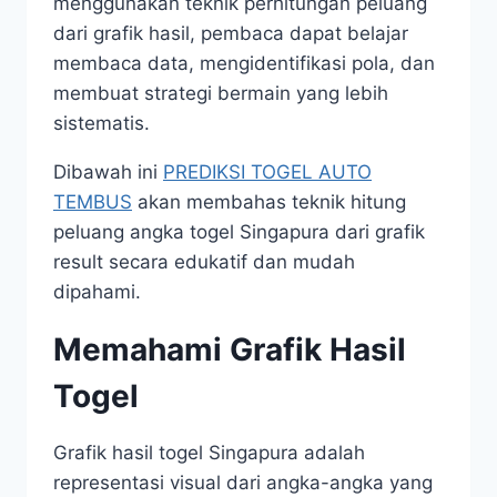
menggunakan teknik perhitungan peluang
dari grafik hasil, pembaca dapat belajar
membaca data, mengidentifikasi pola, dan
membuat strategi bermain yang lebih
sistematis.
Dibawah ini
PREDIKSI TOGEL AUTO
TEMBUS
akan membahas teknik hitung
peluang angka togel Singapura dari grafik
result secara edukatif dan mudah
dipahami.
Memahami Grafik Hasil
Togel
Grafik hasil togel Singapura adalah
representasi visual dari angka-angka yang