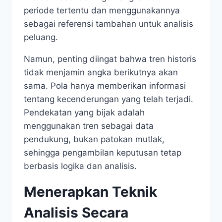
periode tertentu dan menggunakannya
sebagai referensi tambahan untuk analisis
peluang.
Namun, penting diingat bahwa tren historis
tidak menjamin angka berikutnya akan
sama. Pola hanya memberikan informasi
tentang kecenderungan yang telah terjadi.
Pendekatan yang bijak adalah
menggunakan tren sebagai data
pendukung, bukan patokan mutlak,
sehingga pengambilan keputusan tetap
berbasis logika dan analisis.
Menerapkan Teknik
Analisis Secara