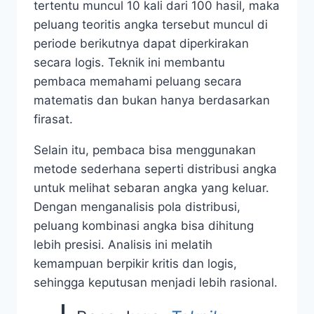
tertentu muncul 10 kali dari 100 hasil, maka
peluang teoritis angka tersebut muncul di
periode berikutnya dapat diperkirakan
secara logis. Teknik ini membantu
pembaca memahami peluang secara
matematis dan bukan hanya berdasarkan
firasat.
Selain itu, pembaca bisa menggunakan
metode sederhana seperti distribusi angka
untuk melihat sebaran angka yang keluar.
Dengan menganalisis pola distribusi,
peluang kombinasi angka bisa dihitung
lebih presisi. Analisis ini melatih
kemampuan berpikir kritis dan logis,
sehingga keputusan menjadi lebih rasional.