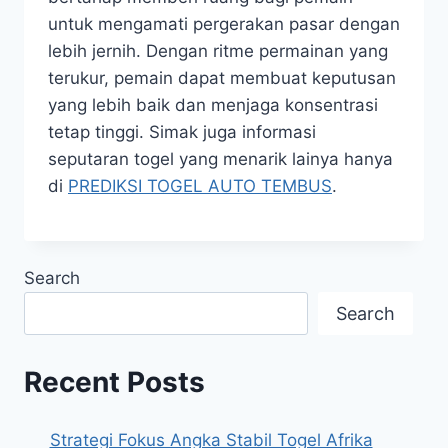
untuk mengamati pergerakan pasar dengan
lebih jernih. Dengan ritme permainan yang
terukur, pemain dapat membuat keputusan
yang lebih baik dan menjaga konsentrasi
tetap tinggi. Simak juga informasi
seputaran togel yang menarik lainya hanya
di
PREDIKSI TOGEL AUTO TEMBUS
.
Search
Search
Recent Posts
Strategi Fokus Angka Stabil Togel Afrika