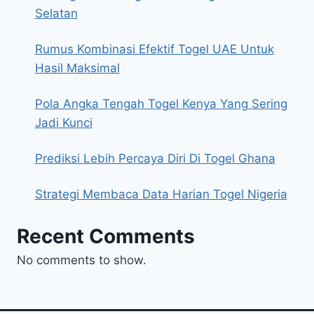
Selatan
Rumus Kombinasi Efektif Togel UAE Untuk
Hasil Maksimal
Pola Angka Tengah Togel Kenya Yang Sering
Jadi Kunci
Prediksi Lebih Percaya Diri Di Togel Ghana
Strategi Membaca Data Harian Togel Nigeria
Recent Comments
No comments to show.