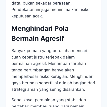
data, bukan sekadar perasaan.
Pendekatan ini juga meminimalkan risiko
keputusan acak.
Menghindari Pola
Bermain Agresif
Banyak pemain yang berusaha mencari
cuan cepat justru terjebak dalam
permainan agresif. Menambah taruhan
tanpa pertimbangan hanya akan
memperbesar risiko kerugian. Menghindari
gaya bermain seperti ini adalah bagian dari
strategi aman yang sering disarankan.
Sebaliknya, permainan yang stabil dan
bertahap memberi ruang bagi pemain