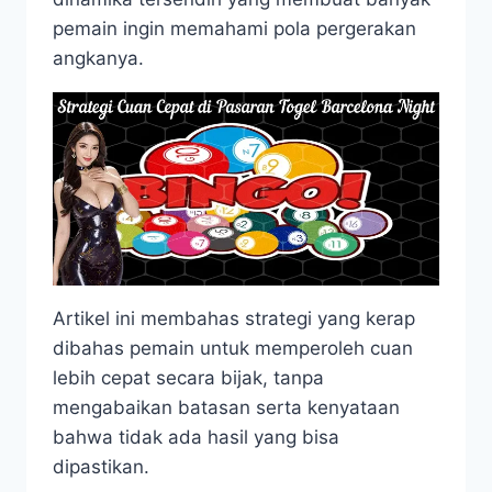
pemain ingin memahami pola pergerakan
angkanya.
Artikel ini membahas strategi yang kerap
dibahas pemain untuk memperoleh cuan
lebih cepat secara bijak, tanpa
mengabaikan batasan serta kenyataan
bahwa tidak ada hasil yang bisa
dipastikan.