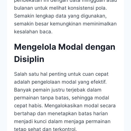
pendekatan ini dengan data mingguan atau
bulanan untuk melihat konsistensi pola.
Semakin lengkap data yang digunakan,
semakin besar kemungkinan meminimalkan
kesalahan baca.
Mengelola Modal dengan
Disiplin
Salah satu hal penting untuk cuan cepat
adalah pengelolaan modal yang efektif.
Banyak pemain justru terjebak dalam
permainan tanpa batas, sehingga modal
cepat habis. Mengalokasikan modal secara
bertahap dan menetapkan batas harian
menjadi kunci dalam menjaga permainan
tetap sehat dan terkontrol.