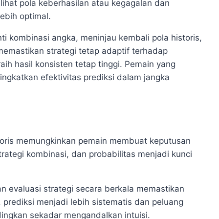
lihat pola keberhasilan atau kegagalan dan
ebih optimal.
i kombinasi angka, meninjau kembali pola historis,
emastikan strategi tetap adaptif terhadap
ih hasil konsisten tetap tinggi. Pemain yang
ngkatkan efektivitas prediksi dalam jangka
storis memungkinkan pemain membuat keputusan
strategi kombinasi, dan probabilitas menjadi kunci
dan evaluasi strategi secara berkala memastikan
, prediksi menjadi lebih sistematis dan peluang
ndingkan sekadar mengandalkan intuisi.