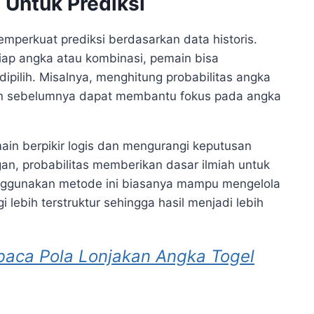
 Untuk Prediksi
emperkuat prediksi berdasarkan data historis.
ap angka atau kombinasi, pemain bisa
dipilih. Misalnya, menghitung probabilitas angka
aran sebelumnya dapat membantu fokus pada angka
in berpikir logis dan mengurangi keputusan
an, probabilitas memberikan dasar ilmiah untuk
menggunakan metode ini biasanya mampu mengelola
 lebih terstruktur sehingga hasil menjadi lebih
ca Pola Lonjakan Angka Togel