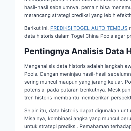
hasil-hasil sebelumnya, pemain bisa menemu
merancang strategi prediksi yang lebih efektif
Berikut ini,
PREDIKSI TOGEL AUTO TEMBUS
m
data historis dalam Togel China Pools agar pr
Pentingnya Analisis Data H
Menganalisis data historis adalah langkah a
Pools. Dengan meninjau hasil-hasil sebelum
sering muncul maupun yang jarang keluar. P
potensial pada putaran berikutnya. Meskipun
tren historis membantu memberikan perspekti
Selain itu, data historis dapat digunakan un
Misalnya, kombinasi angka yang muncul beru
untuk strategi prediksi. Pemahaman terhadap