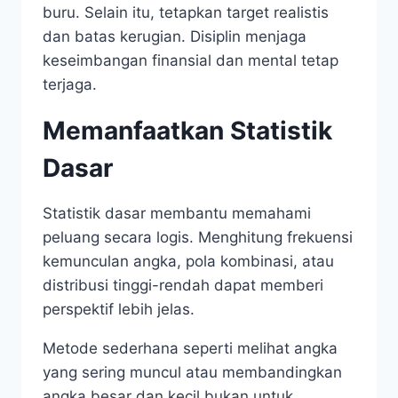
buru. Selain itu, tetapkan target realistis
dan batas kerugian. Disiplin menjaga
keseimbangan finansial dan mental tetap
terjaga.
Memanfaatkan Statistik
Dasar
Statistik dasar membantu memahami
peluang secara logis. Menghitung frekuensi
kemunculan angka, pola kombinasi, atau
distribusi tinggi-rendah dapat memberi
perspektif lebih jelas.
Metode sederhana seperti melihat angka
yang sering muncul atau membandingkan
angka besar dan kecil bukan untuk