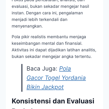
evaluasi, bukan sekadar mengejar hasil
instan. Dengan cara ini, pengalaman
menjadi lebih terkendali dan
menyenangkan.
Pola pikir realistis membantu menjaga
keseimbangan mental dan finansial.
Aktivitas ini dapat dijadikan latihan analitis,
bukan sekadar mengejar angka tertentu.
Baca Juga:
Pola
Gacor Togel Yordania
Bikin Jackpot
Konsistensi dan Evaluasi