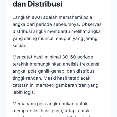
dan Distribusi
Langkah awal adalah memahami pola
angka dari periode sebelumnya. Observasi
distribusi angka membantu melihat angka
yang sering muncul maupun yang jarang
keluar.
Mencatat hasil minimal 30–60 periode
terakhir memungkinkan analisis frekuensi
angka, pola ganjil-genap, dan distribusi
tinggi-rendah. Meski hasil tetap acak,
catatan ini memberi gambaran tren yang
lebih logis.
Memahami pola angka bukan untuk
memprediksi hasil pasti, tetapi untuk