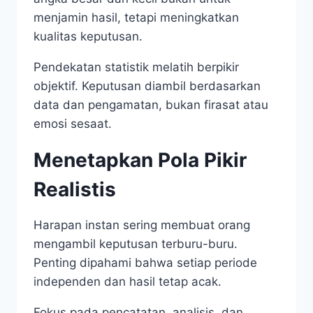
menjamin hasil, tetapi meningkatkan
kualitas keputusan.
Pendekatan statistik melatih berpikir
objektif. Keputusan diambil berdasarkan
data dan pengamatan, bukan firasat atau
emosi sesaat.
Menetapkan Pola Pikir
Realistis
Harapan instan sering membuat orang
mengambil keputusan terburu-buru.
Penting dipahami bahwa setiap periode
independen dan hasil tetap acak.
Fokus pada pencatatan, analisis, dan