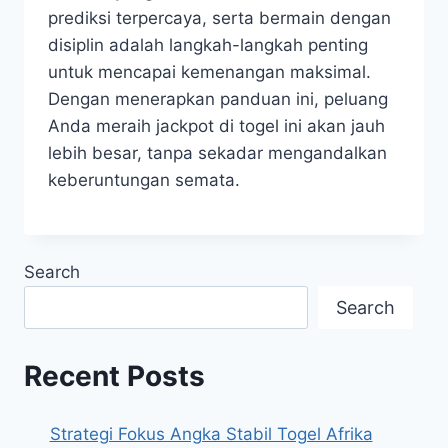
prediksi terpercaya, serta bermain dengan
disiplin adalah langkah-langkah penting
untuk mencapai kemenangan maksimal.
Dengan menerapkan panduan ini, peluang
Anda meraih jackpot di togel ini akan jauh
lebih besar, tanpa sekadar mengandalkan
keberuntungan semata.
Search
Search
Recent Posts
Strategi Fokus Angka Stabil Togel Afrika