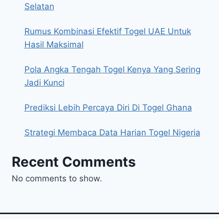
Selatan
Rumus Kombinasi Efektif Togel UAE Untuk
Hasil Maksimal
Pola Angka Tengah Togel Kenya Yang Sering
Jadi Kunci
Prediksi Lebih Percaya Diri Di Togel Ghana
Strategi Membaca Data Harian Togel Nigeria
Recent Comments
No comments to show.