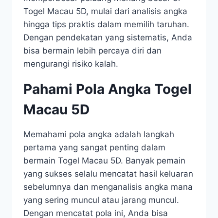
Togel Macau 5D, mulai dari analisis angka
hingga tips praktis dalam memilih taruhan.
Dengan pendekatan yang sistematis, Anda
bisa bermain lebih percaya diri dan
mengurangi risiko kalah.
Pahami Pola Angka Togel
Macau 5D
Memahami pola angka adalah langkah
pertama yang sangat penting dalam
bermain Togel Macau 5D. Banyak pemain
yang sukses selalu mencatat hasil keluaran
sebelumnya dan menganalisis angka mana
yang sering muncul atau jarang muncul.
Dengan mencatat pola ini, Anda bisa