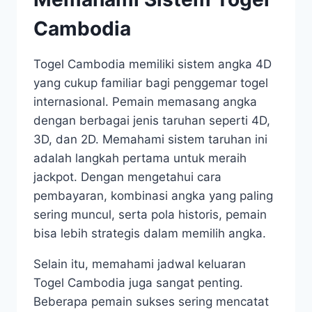
Cambodia
Togel Cambodia memiliki sistem angka 4D
yang cukup familiar bagi penggemar togel
internasional. Pemain memasang angka
dengan berbagai jenis taruhan seperti 4D,
3D, dan 2D. Memahami sistem taruhan ini
adalah langkah pertama untuk meraih
jackpot. Dengan mengetahui cara
pembayaran, kombinasi angka yang paling
sering muncul, serta pola historis, pemain
bisa lebih strategis dalam memilih angka.
Selain itu, memahami jadwal keluaran
Togel Cambodia juga sangat penting.
Beberapa pemain sukses sering mencatat