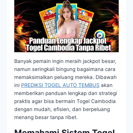
Banyak pemain ingin meraih jackpot besar,
namun seringkali bingung bagaimana cara
memaksimalkan peluang mereka. Dibawah
ini
PREDIKSI TOGEL AUTO TEMBUS
akan
memberikan panduan lengkap dan strategi
praktis agar bisa bermain Togel Cambodia
dengan mudah, efisien, dan berpeluang
menang besar tanpa ribet.
Memahami Sistem Togel