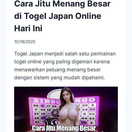
Cara Jitu Menang Besar
di Togel Japan Online
Hari Ini
10/18/2025
Togel Japan menjadi salah satu permainan
togel online yang paling digemari karena
menawarkan peluang menang besar
dengan sistem yang mudah dipahami.