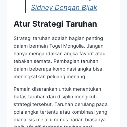
Sidney Dengan Bijak
Atur Strategi Taruhan
Strategi taruhan adalah bagian penting
dalam bermain Togel Mongolia. Jangan
hanya mengandalkan angka favorit atau
tebakan semata. Pembagian taruhan
dalam beberapa kombinasi angka bisa
meningkatkan peluang menang.
Pemain disarankan untuk menentukan
batas taruhan dan disiplin mengikuti
strategi tersebut. Taruhan berulang pada
pola angka tertentu atau kombinasi yang
dianalisis melalui rumus harian biasanya