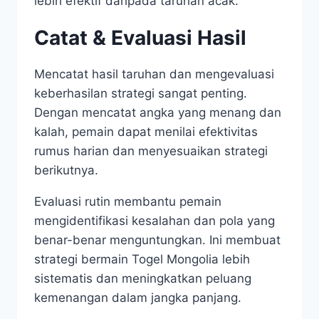
lebih efektif daripada taruhan acak.
Catat & Evaluasi Hasil
Mencatat hasil taruhan dan mengevaluasi
keberhasilan strategi sangat penting.
Dengan mencatat angka yang menang dan
kalah, pemain dapat menilai efektivitas
rumus harian dan menyesuaikan strategi
berikutnya.
Evaluasi rutin membantu pemain
mengidentifikasi kesalahan dan pola yang
benar-benar menguntungkan. Ini membuat
strategi bermain Togel Mongolia lebih
sistematis dan meningkatkan peluang
kemenangan dalam jangka panjang.