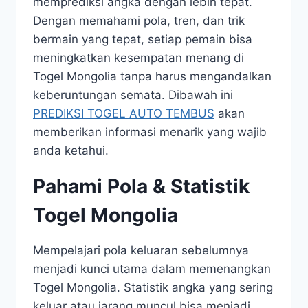
memprediksi angka dengan lebih tepat.
Dengan memahami pola, tren, dan trik
bermain yang tepat, setiap pemain bisa
meningkatkan kesempatan menang di
Togel Mongolia tanpa harus mengandalkan
keberuntungan semata. Dibawah ini
PREDIKSI TOGEL AUTO TEMBUS
akan
memberikan informasi menarik yang wajib
anda ketahui.
Pahami Pola & Statistik
Togel Mongolia
Mempelajari pola keluaran sebelumnya
menjadi kunci utama dalam memenangkan
Togel Mongolia. Statistik angka yang sering
keluar atau jarang muncul bisa menjadi