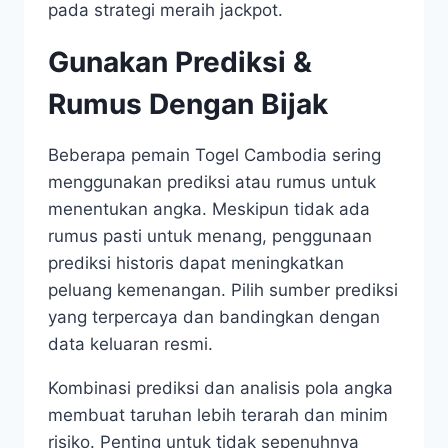
pada strategi meraih jackpot.
Gunakan Prediksi &
Rumus Dengan Bijak
Beberapa pemain Togel Cambodia sering
menggunakan prediksi atau rumus untuk
menentukan angka. Meskipun tidak ada
rumus pasti untuk menang, penggunaan
prediksi historis dapat meningkatkan
peluang kemenangan. Pilih sumber prediksi
yang terpercaya dan bandingkan dengan
data keluaran resmi.
Kombinasi prediksi dan analisis pola angka
membuat taruhan lebih terarah dan minim
risiko. Penting untuk tidak sepenuhnya