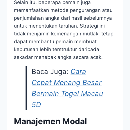
Selain itu, beberapa pemain juga
memanfaatkan metode pengurangan atau
penjumlahan angka dari hasil sebelumnya
untuk menentukan taruhan. Strategi ini
tidak menjamin kemenangan mutlak, tetapi
dapat membantu pemain membuat
keputusan lebih terstruktur daripada
sekadar menebak angka secara acak.
Baca Juga:
Cara
Cepat Menang Besar
Bermain Togel Macau
5D
Manajemen Modal