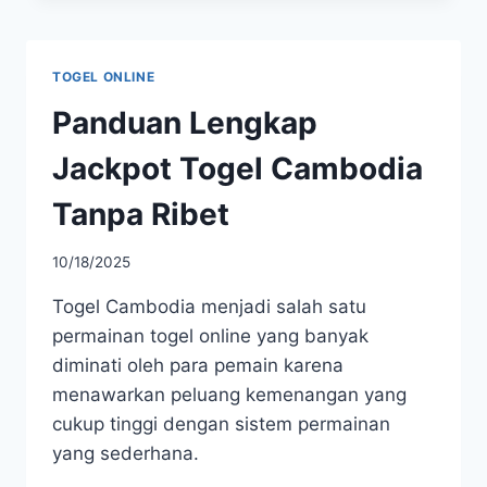
TOGEL ONLINE
Panduan Lengkap
Jackpot Togel Cambodia
Tanpa Ribet
10/18/2025
Togel Cambodia menjadi salah satu
permainan togel online yang banyak
diminati oleh para pemain karena
menawarkan peluang kemenangan yang
cukup tinggi dengan sistem permainan
yang sederhana.