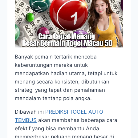
Banyak pemain tertarik mencoba
keberuntungan mereka untuk
mendapatkan hadiah utama, tetapi untuk
menang secara konsisten, dibutuhkan
strategi yang tepat dan pemahaman
mendalam tentang pola angka.
Dibawah ini
PREDIKSI TOGEL AUTO
TEMBUS
akan membahas beberapa cara
efektif yang bisa membantu Anda
memperbesar peluang menang besar di