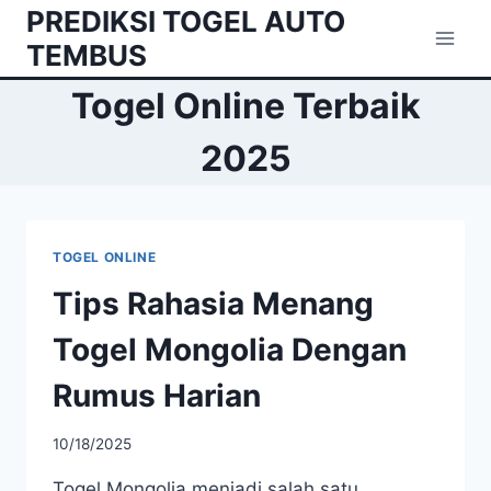
Skip
PREDIKSI TOGEL AUTO
to
TEMBUS
content
Togel Online Terbaik
2025
TOGEL ONLINE
Tips Rahasia Menang
Togel Mongolia Dengan
Rumus Harian
10/18/2025
Togel Mongolia menjadi salah satu