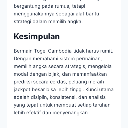
bergantung pada rumus, tetapi
menggunakannya sebagai alat bantu
strategi dalam memilih angka.
Kesimpulan
Bermain Togel Cambodia tidak harus rumit.
Dengan memahami sistem permainan,
memilih angka secara strategis, mengelola
modal dengan bijak, dan memanfaatkan
prediksi secara cerdas, peluang meraih
jackpot besar bisa lebih tinggi. Kunci utama
adalah disiplin, konsistensi, dan analisis
yang tepat untuk membuat setiap taruhan
lebih efektif dan menyenangkan.