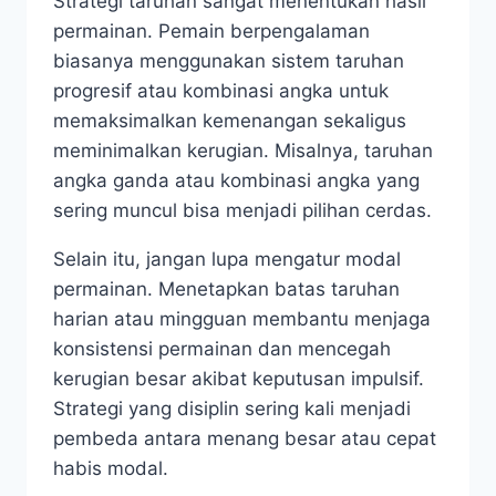
Strategi taruhan sangat menentukan hasil
permainan. Pemain berpengalaman
biasanya menggunakan sistem taruhan
progresif atau kombinasi angka untuk
memaksimalkan kemenangan sekaligus
meminimalkan kerugian. Misalnya, taruhan
angka ganda atau kombinasi angka yang
sering muncul bisa menjadi pilihan cerdas.
Selain itu, jangan lupa mengatur modal
permainan. Menetapkan batas taruhan
harian atau mingguan membantu menjaga
konsistensi permainan dan mencegah
kerugian besar akibat keputusan impulsif.
Strategi yang disiplin sering kali menjadi
pembeda antara menang besar atau cepat
habis modal.