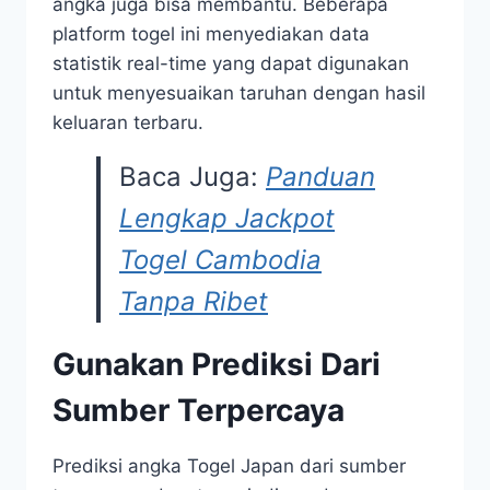
angka juga bisa membantu. Beberapa
platform togel ini menyediakan data
statistik real-time yang dapat digunakan
untuk menyesuaikan taruhan dengan hasil
keluaran terbaru.
Baca Juga:
Panduan
Lengkap Jackpot
Togel Cambodia
Tanpa Ribet
Gunakan Prediksi Dari
Sumber Terpercaya
Prediksi angka Togel Japan dari sumber