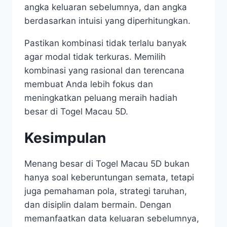
angka keluaran sebelumnya, dan angka
berdasarkan intuisi yang diperhitungkan.
Pastikan kombinasi tidak terlalu banyak
agar modal tidak terkuras. Memilih
kombinasi yang rasional dan terencana
membuat Anda lebih fokus dan
meningkatkan peluang meraih hadiah
besar di Togel Macau 5D.
Kesimpulan
Menang besar di Togel Macau 5D bukan
hanya soal keberuntungan semata, tetapi
juga pemahaman pola, strategi taruhan,
dan disiplin dalam bermain. Dengan
memanfaatkan data keluaran sebelumnya,