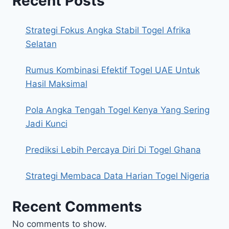
Recent Posts
Strategi Fokus Angka Stabil Togel Afrika
Selatan
Rumus Kombinasi Efektif Togel UAE Untuk
Hasil Maksimal
Pola Angka Tengah Togel Kenya Yang Sering
Jadi Kunci
Prediksi Lebih Percaya Diri Di Togel Ghana
Strategi Membaca Data Harian Togel Nigeria
Recent Comments
No comments to show.