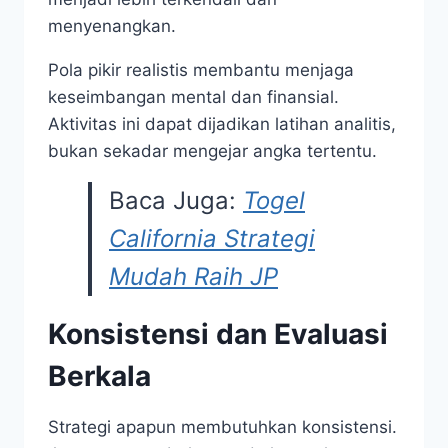
menyenangkan.
Pola pikir realistis membantu menjaga
keseimbangan mental dan finansial.
Aktivitas ini dapat dijadikan latihan analitis,
bukan sekadar mengejar angka tertentu.
Baca Juga:
Togel
California Strategi
Mudah Raih JP
Konsistensi dan Evaluasi
Berkala
Strategi apapun membutuhkan konsistensi.