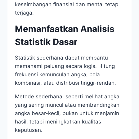
keseimbangan finansial dan mental tetap
terjaga.
Memanfaatkan Analisis
Statistik Dasar
Statistik sederhana dapat membantu
memahami peluang secara logis. Hitung
frekuensi kemunculan angka, pola
kombinasi, atau distribusi tinggi-rendah.
Metode sederhana, seperti melihat angka
yang sering muncul atau membandingkan
angka besar-kecil, bukan untuk menjamin
hasil, tetapi meningkatkan kualitas
keputusan.