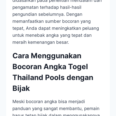
didasarkan pada penelitian mendalam dan
pengamatan terhadap hasil-hasil
pengundian sebelumnya. Dengan
memanfaatkan sumber bocoran yang
tepat, Anda dapat meningkatkan peluang
untuk menebak angka yang tepat dan
meraih kemenangan besar.
Cara Menggunakan
Bocoran Angka Togel
Thailand Pools dengan
Bijak
Meski bocoran angka bisa menjadi
panduan yang sangat membantu, pemain
harus tetap bijak dalam menggunakannya.