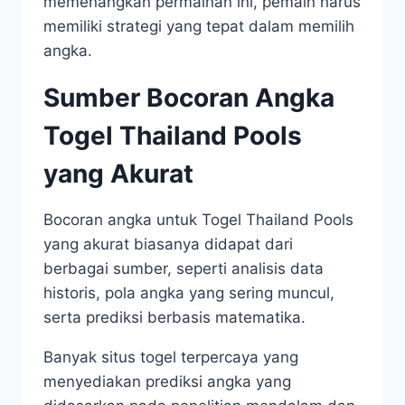
memenangkan permainan ini, pemain harus
memiliki strategi yang tepat dalam memilih
angka.
Sumber Bocoran Angka
Togel Thailand Pools
yang Akurat
Bocoran angka untuk Togel Thailand Pools
yang akurat biasanya didapat dari
berbagai sumber, seperti analisis data
historis, pola angka yang sering muncul,
serta prediksi berbasis matematika.
Banyak situs togel terpercaya yang
menyediakan prediksi angka yang