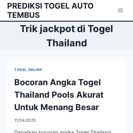
Skip
PREDIKSI TOGEL AUTO
to
TEMBUS
content
Trik jackpot di Togel
Thailand
TOGEL ONLINE
Bocoran Angka Togel
Thailand Pools Akurat
Untuk Menang Besar
11/24/2025
Dapatkan bocoran angka Togel Thailand