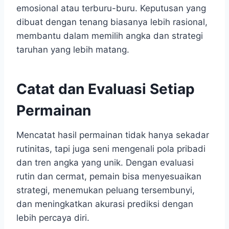
emosional atau terburu-buru. Keputusan yang
dibuat dengan tenang biasanya lebih rasional,
membantu dalam memilih angka dan strategi
taruhan yang lebih matang.
Catat dan Evaluasi Setiap
Permainan
Mencatat hasil permainan tidak hanya sekadar
rutinitas, tapi juga seni mengenali pola pribadi
dan tren angka yang unik. Dengan evaluasi
rutin dan cermat, pemain bisa menyesuaikan
strategi, menemukan peluang tersembunyi,
dan meningkatkan akurasi prediksi dengan
lebih percaya diri.