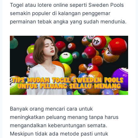
a
c
s
l
y
n
a
Togel atau lotere online seperti Sweden Pools
t
e
s
e
p
e
r
semakin populer di kalangan penggemar
s
b
e
g
e
e
permainan tebak angka yang sudah mendunia.
A
o
n
r
p
o
g
a
p
k
e
m
r
Banyak orang mencari cara untuk
meningkatkan peluang menang tanpa harus
mengandalkan keberuntungan semata.
Meskipun tidak ada metode pasti untuk