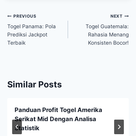
Post
PREVIOUS
NEXT
Togel Panama: Pola
Togel Guatemala:
navigation
Prediksi Jackpot
Rahasia Menang
Terbaik
Konsisten Bocor!
Similar Posts
Panduan Profit Togel Amerika
Serikat Mid Dengan Analisa
Statistik