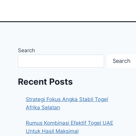
Search
Search
Recent Posts
Strategi Fokus Angka Stabil Togel
Afrika Selatan
Rumus Kombinasi Efektif Togel UAE
Untuk Hasil Maksimal