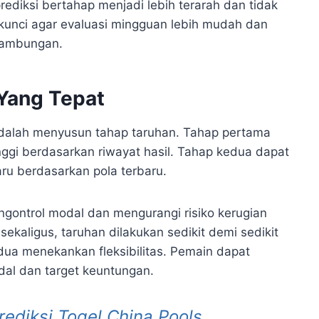
 prediksi bertahap menjadi lebih terarah dan tidak
 kunci agar evaluasi mingguan lebih mudah dan
inambungan.
Yang Tepat
 adalah menyusun tahap taruhan. Tahap pertama
nggi berdasarkan riwayat hasil. Tahap kedua dapat
ru berdasarkan pola terbaru.
ontrol modal dan mengurangi risiko kerugian
ekaligus, taruhan dilakukan sedikit demi sedikit
edua menekankan fleksibilitas. Pemain dapat
al dan target keuntungan.
rediksi Togel China Pools