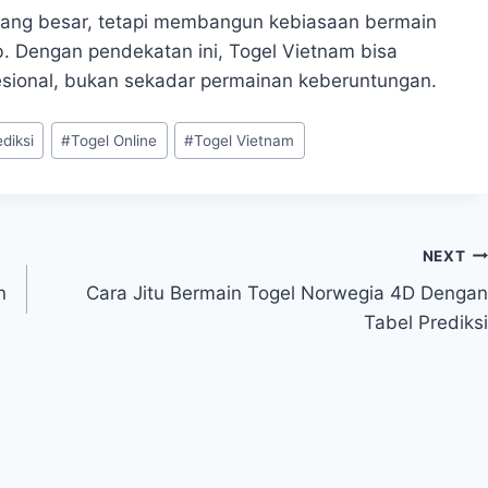
nang besar, tetapi membangun kebiasaan bermain
. Dengan pendekatan ini, Togel Vietnam bisa
ofesional, bukan sekadar permainan keberuntungan.
diksi
#
Togel Online
#
Togel Vietnam
NEXT
n
Cara Jitu Bermain Togel Norwegia 4D Dengan
Tabel Prediksi