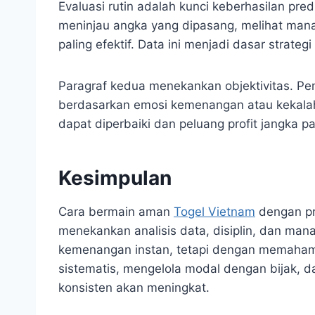
Evaluasi rutin adalah kunci keberhasilan pre
meninjau angka yang dipasang, melihat mana
paling efektif. Data ini menjadi dasar strateg
Paragraf kedua menekankan objektivitas. Pem
berdasarkan emosi kemenangan atau kekalaha
dapat diperbaiki dan peluang profit jangka p
Kesimpulan
Cara bermain aman
Togel Vietnam
dengan pr
menekankan analisis data, disiplin, dan ma
kemenangan instan, tetapi dengan memahami
sistematis, mengelola modal dengan bijak, da
konsisten akan meningkat.