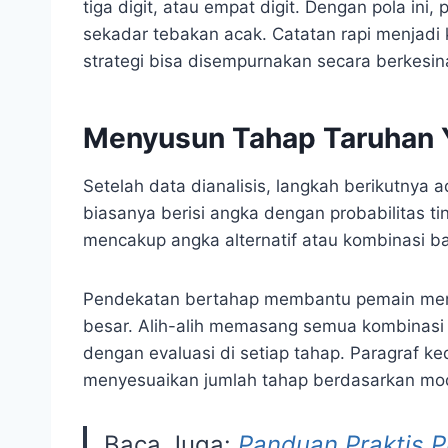
tiga digit, atau empat digit. Dengan pola ini,
sekadar tebakan acak. Catatan rapi menjadi
strategi bisa disempurnakan secara berkes
Menyusun Tahap Taruhan 
Setelah data dianalisis, langkah berikutnya
biasanya berisi angka dengan probabilitas ti
mencakup angka alternatif atau kombinasi ba
Pendekatan bertahap membantu pemain meng
besar. Alih-alih memasang semua kombinasi s
dengan evaluasi di setiap tahap. Paragraf k
menyesuaikan jumlah tahap berdasarkan mod
Baca Juga:
Panduan Praktis P