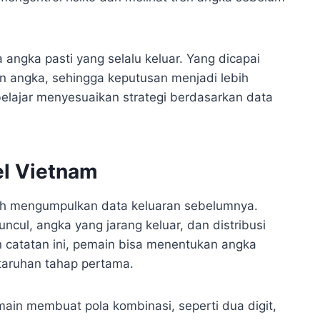
ngka pasti yang selalu keluar. Yang dicapai
angka, sehingga keputusan menjadi lebih
belajar menyesuaikan strategi berdasarkan data
el Vietnam
ah mengumpulkan data keluaran sebelumnya.
cul, angka yang jarang keluar, dan distribusi
 catatan ini, pemain bisa menentukan angka
 taruhan tahap pertama.
main membuat pola kombinasi, seperti dua digit,