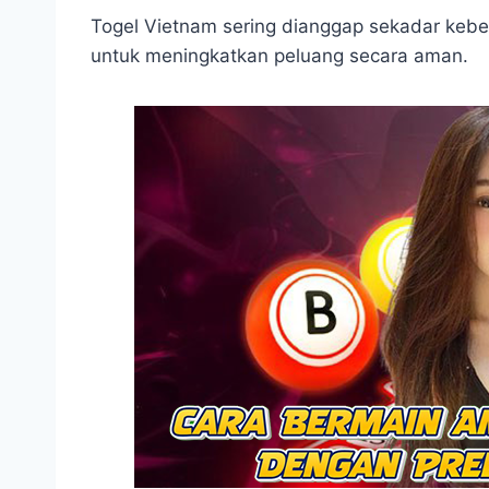
h
a
e
e
k
i
h
a
c
s
l
y
n
a
Togel Vietnam sering dianggap sekadar keber
t
e
s
e
p
e
r
untuk meningkatkan peluang secara aman.
s
b
e
g
e
e
A
o
n
r
p
o
g
a
p
k
e
m
r