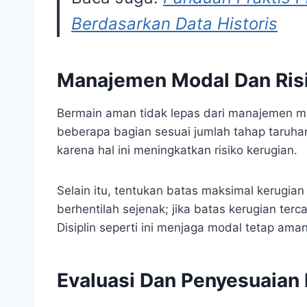
Berdasarkan Data Historis
Manajemen Modal Dan Ris
Bermain aman tidak lepas dari manajemen 
beberapa bagian sesuai jumlah tahap taruha
karena hal ini meningkatkan risiko kerugian.
Selain itu, tentukan batas maksimal kerugian 
berhentilah sejenak; jika batas kerugian terc
Disiplin seperti ini menjaga modal tetap aman
Evaluasi Dan Penyesuaian