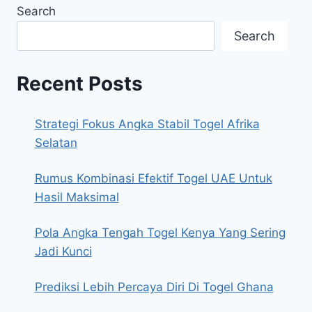
Search
Search
Recent Posts
Strategi Fokus Angka Stabil Togel Afrika
Selatan
Rumus Kombinasi Efektif Togel UAE Untuk
Hasil Maksimal
Pola Angka Tengah Togel Kenya Yang Sering
Jadi Kunci
Prediksi Lebih Percaya Diri Di Togel Ghana