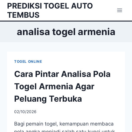
Skip
PREDIKSI TOGEL AUTO
to
TEMBUS
content
analisa togel armenia
TOGEL ONLINE
Cara Pintar Analisa Pola
Togel Armenia Agar
Peluang Terbuka
02/10/2026
Bagi pemain togel, kemampuan membaca
pola angka menjadi salah satu kunci untuk