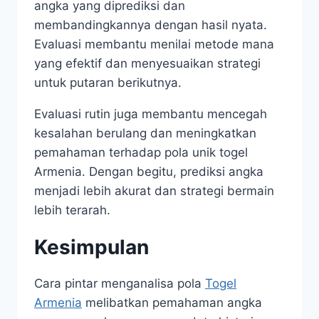
angka yang diprediksi dan
membandingkannya dengan hasil nyata.
Evaluasi membantu menilai metode mana
yang efektif dan menyesuaikan strategi
untuk putaran berikutnya.
Evaluasi rutin juga membantu mencegah
kesalahan berulang dan meningkatkan
pemahaman terhadap pola unik togel
Armenia. Dengan begitu, prediksi angka
menjadi lebih akurat dan strategi bermain
lebih terarah.
Kesimpulan
Cara pintar menganalisa pola
Togel
Armenia
melibatkan pemahaman angka