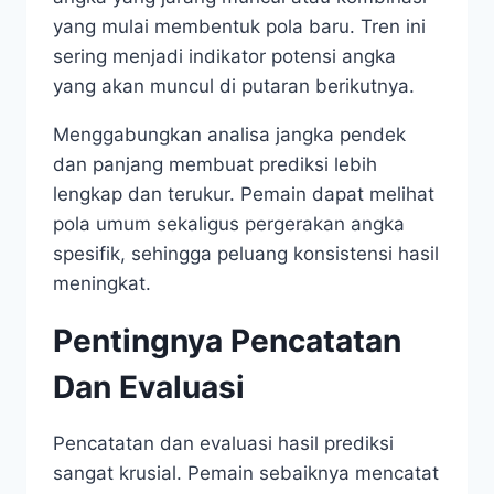
yang mulai membentuk pola baru. Tren ini
sering menjadi indikator potensi angka
yang akan muncul di putaran berikutnya.
Menggabungkan analisa jangka pendek
dan panjang membuat prediksi lebih
lengkap dan terukur. Pemain dapat melihat
pola umum sekaligus pergerakan angka
spesifik, sehingga peluang konsistensi hasil
meningkat.
Pentingnya Pencatatan
Dan Evaluasi
Pencatatan dan evaluasi hasil prediksi
sangat krusial. Pemain sebaiknya mencatat