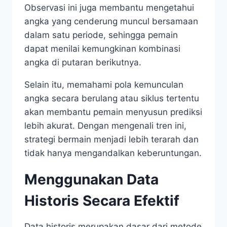
Observasi ini juga membantu mengetahui
angka yang cenderung muncul bersamaan
dalam satu periode, sehingga pemain
dapat menilai kemungkinan kombinasi
angka di putaran berikutnya.
Selain itu, memahami pola kemunculan
angka secara berulang atau siklus tertentu
akan membantu pemain menyusun prediksi
lebih akurat. Dengan mengenali tren ini,
strategi bermain menjadi lebih terarah dan
tidak hanya mengandalkan keberuntungan.
Menggunakan Data
Historis Secara Efektif
Data historis merupakan dasar dari metode