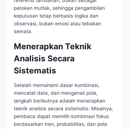
referensi tambahan, bukan sebagai
patokan mutlak, sehingga pengambilan
keputusan tetap berbasis logika dan
observasi, bukan emosi atau tebakan
semata.
Menerapkan Teknik
Analisis Secara
Sistematis
Setelah memahami dasar kombinasi,
mencatat data, dan mengenali pola,
langkah berikutnya adalah menerapkan
teknik analisis secara sistematis. Misalnya,
pembaca dapat memilih kombinasi fokus
berdasarkan tren, probabilitas, dan pola