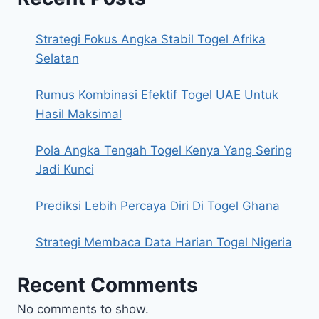
Strategi Fokus Angka Stabil Togel Afrika
Selatan
Rumus Kombinasi Efektif Togel UAE Untuk
Hasil Maksimal
Pola Angka Tengah Togel Kenya Yang Sering
Jadi Kunci
Prediksi Lebih Percaya Diri Di Togel Ghana
Strategi Membaca Data Harian Togel Nigeria
Recent Comments
No comments to show.