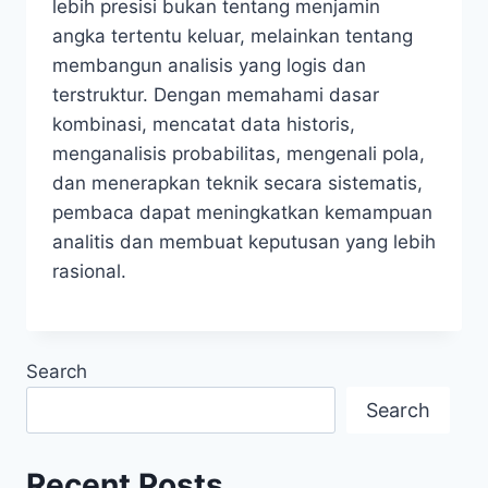
lebih presisi bukan tentang menjamin
angka tertentu keluar, melainkan tentang
membangun analisis yang logis dan
terstruktur. Dengan memahami dasar
kombinasi, mencatat data historis,
menganalisis probabilitas, mengenali pola,
dan menerapkan teknik secara sistematis,
pembaca dapat meningkatkan kemampuan
analitis dan membuat keputusan yang lebih
rasional.
Search
Search
Recent Posts