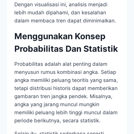
Dengan visualisasi ini, analisis menjadi
lebih mudah dipahami, dan kesalahan
dalam membaca tren dapat diminimalkan.
Menggunakan Konsep
Probabilitas Dan Statistik
Probabilitas adalah alat penting dalam
menyusun rumus kombinasi angka. Setiap
angka memiliki peluang teoritis yang sama,
tetapi distribusi historis dapat memberikan
gambaran tren jangka pendek. Misalnya,
angka yang jarang muncul mungkin
memiliki peluang lebih tinggi muncul dalam
periode berikutnya, secara statistik.
Selain itu, statistik sederhana seperti