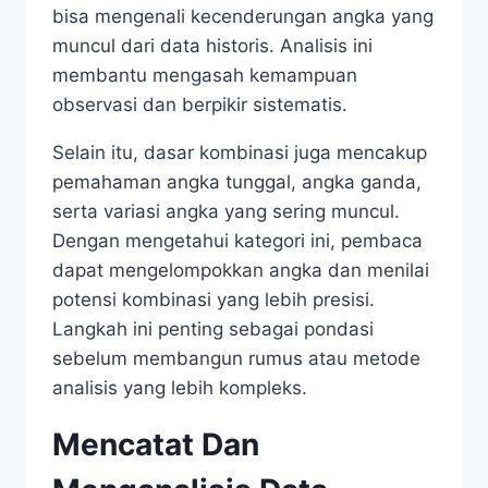
bisa mengenali kecenderungan angka yang
muncul dari data historis. Analisis ini
membantu mengasah kemampuan
observasi dan berpikir sistematis.
Selain itu, dasar kombinasi juga mencakup
pemahaman angka tunggal, angka ganda,
serta variasi angka yang sering muncul.
Dengan mengetahui kategori ini, pembaca
dapat mengelompokkan angka dan menilai
potensi kombinasi yang lebih presisi.
Langkah ini penting sebagai pondasi
sebelum membangun rumus atau metode
analisis yang lebih kompleks.
Mencatat Dan