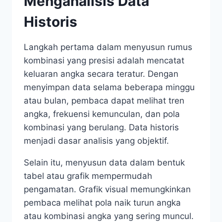
Menganalisis Data
Historis
Langkah pertama dalam menyusun rumus
kombinasi yang presisi adalah mencatat
keluaran angka secara teratur. Dengan
menyimpan data selama beberapa minggu
atau bulan, pembaca dapat melihat tren
angka, frekuensi kemunculan, dan pola
kombinasi yang berulang. Data historis
menjadi dasar analisis yang objektif.
Selain itu, menyusun data dalam bentuk
tabel atau grafik mempermudah
pengamatan. Grafik visual memungkinkan
pembaca melihat pola naik turun angka
atau kombinasi angka yang sering muncul.