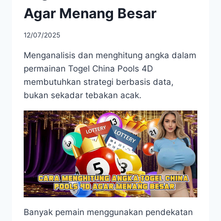
Agar Menang Besar
12/07/2025
Menganalisis dan menghitung angka dalam
permainan Togel China Pools 4D
membutuhkan strategi berbasis data,
bukan sekadar tebakan acak.
Banyak pemain menggunakan pendekatan