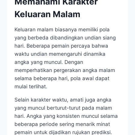
Memahami Karakter
Keluaran Malam
Keluaran malam biasanya memiliki pola
yang berbeda dibandingkan undian siang
hari. Beberapa pemain percaya bahwa
waktu undian memengaruhi dinamika
angka yang muncul. Dengan
memperhatikan pergerakan angka malam
selama beberapa hari, pola awal dapat
mulai terlihat.
Selain karakter waktu, amati juga angka
yang muncul berturut-turut pada malam
hari. Angka yang konsisten muncul selama
beberapa periode sering menarik minat
pemain untuk dijadikan rujukan prediksi.