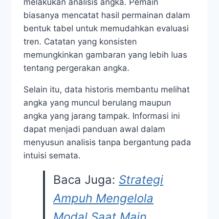
melakukan analisis angka. Pemain
biasanya mencatat hasil permainan dalam
bentuk tabel untuk memudahkan evaluasi
tren. Catatan yang konsisten
memungkinkan gambaran yang lebih luas
tentang pergerakan angka.
Selain itu, data historis membantu melihat
angka yang muncul berulang maupun
angka yang jarang tampak. Informasi ini
dapat menjadi panduan awal dalam
menyusun analisis tanpa bergantung pada
intuisi semata.
Baca Juga:
Strategi
Ampuh Mengelola
Modal Saat Main