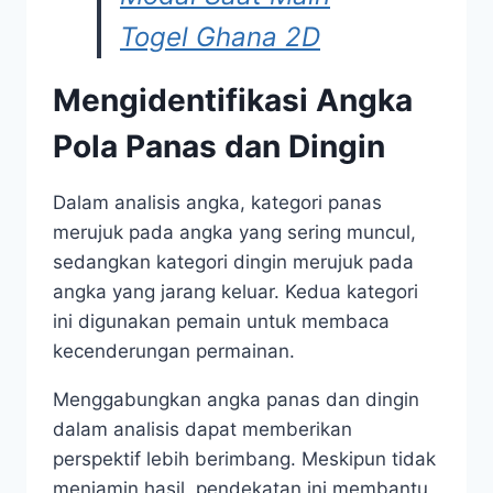
Togel Ghana 2D
Mengidentifikasi Angka
Pola Panas dan Dingin
Dalam analisis angka, kategori panas
merujuk pada angka yang sering muncul,
sedangkan kategori dingin merujuk pada
angka yang jarang keluar. Kedua kategori
ini digunakan pemain untuk membaca
kecenderungan permainan.
Menggabungkan angka panas dan dingin
dalam analisis dapat memberikan
perspektif lebih berimbang. Meskipun tidak
menjamin hasil, pendekatan ini membantu