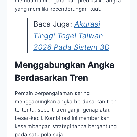
membantu mengarahkan prediksi ke angka
yang memiliki kecenderungan kuat.
Baca Juga:
Akurasi
Tinggi Togel Taiwan
2026 Pada Sistem 3D
Menggabungkan Angka
Berdasarkan Tren
Pemain berpengalaman sering
menggabungkan angka berdasarkan tren
tertentu, seperti tren ganjil-genap atau
besar-kecil. Kombinasi ini memberikan
keseimbangan strategi tanpa bergantung
pada satu pola saja.