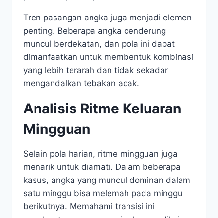
Tren pasangan angka juga menjadi elemen
penting. Beberapa angka cenderung
muncul berdekatan, dan pola ini dapat
dimanfaatkan untuk membentuk kombinasi
yang lebih terarah dan tidak sekadar
mengandalkan tebakan acak.
Analisis Ritme Keluaran
Mingguan
Selain pola harian, ritme mingguan juga
menarik untuk diamati. Dalam beberapa
kasus, angka yang muncul dominan dalam
satu minggu bisa melemah pada minggu
berikutnya. Memahami transisi ini