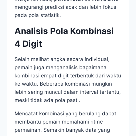
mengurangi prediksi acak dan lebih fokus
pada pola statistik.
Analisis Pola Kombinasi
4 Digit
Selain melihat angka secara individual,
pemain juga menganalisis bagaimana
kombinasi empat digit terbentuk dari waktu
ke waktu. Beberapa kombinasi mungkin
lebih sering muncul dalam interval tertentu,
meski tidak ada pola pasti.
Mencatat kombinasi yang berulang dapat
membantu pemain memahami ritme
permainan. Semakin banyak data yang