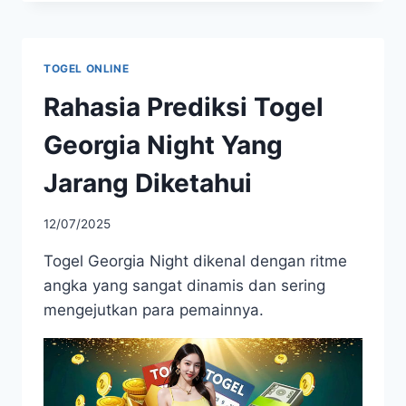
TOGEL ONLINE
Rahasia Prediksi Togel
Georgia Night Yang
Jarang Diketahui
12/07/2025
Togel Georgia Night dikenal dengan ritme
angka yang sangat dinamis dan sering
mengejutkan para pemainnya.