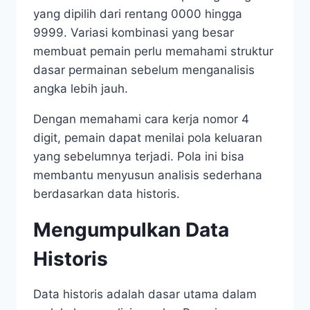
yang dipilih dari rentang 0000 hingga
9999. Variasi kombinasi yang besar
membuat pemain perlu memahami struktur
dasar permainan sebelum menganalisis
angka lebih jauh.
Dengan memahami cara kerja nomor 4
digit, pemain dapat menilai pola keluaran
yang sebelumnya terjadi. Pola ini bisa
membantu menyusun analisis sederhana
berdasarkan data historis.
Mengumpulkan Data
Historis
Data historis adalah dasar utama dalam