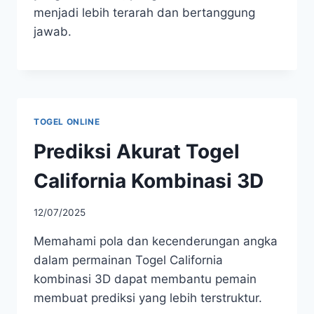
menjadi lebih terarah dan bertanggung
jawab.
TOGEL ONLINE
Prediksi Akurat Togel
California Kombinasi 3D
12/07/2025
Memahami pola dan kecenderungan angka
dalam permainan Togel California
kombinasi 3D dapat membantu pemain
membuat prediksi yang lebih terstruktur.