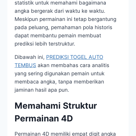
statistik untuk memahami bagaimana
angka bergerak dari waktu ke waktu.
Meskipun permainan ini tetap bergantung
pada peluang, pemahaman pola historis
dapat membantu pemain membuat
prediksi lebih terstruktur.
Dibawah ini,
PREDIKSI TOGEL AUTO
TEMBUS
akan membahas cara analitis
yang sering digunakan pemain untuk
membaca angka, tanpa memberikan
jaminan hasil apa pun.
Memahami Struktur
Permainan 4D
Permainan 4D memiliki empat digit angka