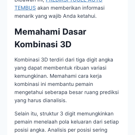
TEMBUS
akan memberikan informasi
menarik yang wajib Anda ketahui.
Memahami Dasar
Kombinasi 3D
Kombinasi 3D terdiri dari tiga digit angka
yang dapat membentuk ribuan variasi
kemungkinan. Memahami cara kerja
kombinasi ini membantu pemain
mengetahui seberapa besar ruang prediksi
yang harus dianalisis.
Selain itu, struktur 3 digit memungkinkan
pemain menelaah pola keluaran dari setiap
posisi angka. Analisis per posisi sering