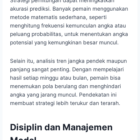
Strategi perhitungan dapat meningkatkan
akurasi prediksi. Banyak pemain menggunakan
metode matematis sederhana, seperti
menghitung frekuensi kemunculan angka atau
peluang probabilitas, untuk menentukan angka
potensial yang kemungkinan besar muncul.
Selain itu, analisis tren jangka pendek maupun
panjang sangat penting. Dengan mempelajari
hasil setiap minggu atau bulan, pemain bisa
menemukan pola berulang dan menghindari
angka yang jarang muncul. Pendekatan ini
membuat strategi lebih terukur dan terarah.
Disiplin dan Manajemen