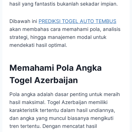
hasil yang fantastis bukanlah sekadar impian.
Dibawah ini
PREDIKSI TOGEL AUTO TEMBUS
akan membahas cara memahami pola, analisis
strategi, hingga manajemen modal untuk
mendekati hasil optimal.
Memahami Pola Angka
Togel Azerbaijan
Pola angka adalah dasar penting untuk meraih
hasil maksimal. Togel Azerbaijan memiliki
karakteristik tertentu dalam hasil undiannya,
dan angka yang muncul biasanya mengikuti
tren tertentu. Dengan mencatat hasil